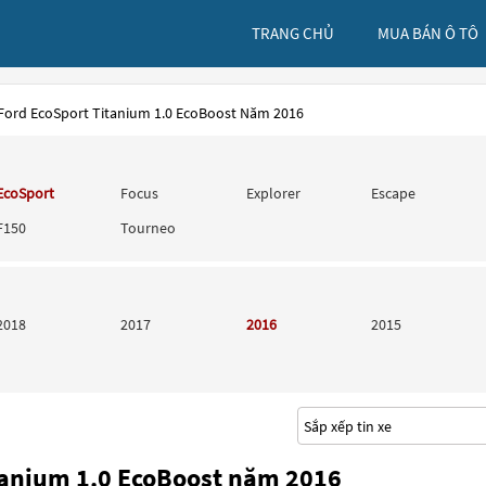
TRANG CHỦ
MUA BÁN Ô TÔ
 Ford EcoSport Titanium 1.0 EcoBoost Năm 2016
EcoSport
Focus
Explorer
Escape
F150
Tourneo
2018
2017
2016
2015
tanium 1.0 EcoBoost năm 2016