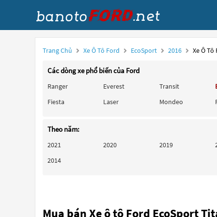
Trang Chủ
Xe Ô Tô Ford
EcoSport
2016
Xe Ô Tô
Các dòng xe phổ biến của Ford
Ranger
Everest
Transit
Fiesta
Laser
Mondeo
Theo năm:
2021
2020
2019
2014
Mua bán Xe ô tô Ford EcoSport Ti