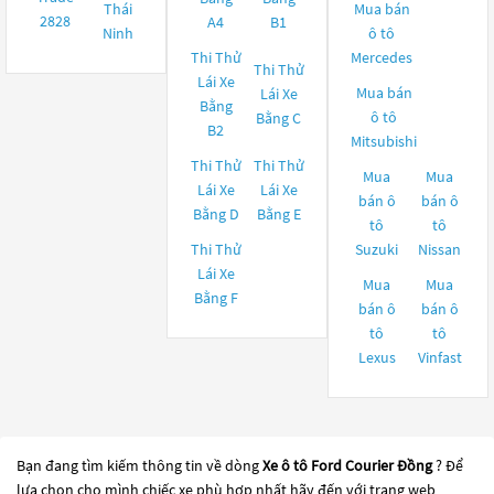
Thái
Mua bán
2828
A4
B1
Ninh
ô tô
Thi Thử
Mercedes
Thi Thử
Lái Xe
Mua bán
Lái Xe
Bằng
ô tô
Bằng C
B2
Mitsubishi
Thi Thử
Thi Thử
Mua
Mua
Lái Xe
Lái Xe
bán ô
bán ô
Bằng D
Bằng E
tô
tô
Thi Thử
Suzuki
Nissan
Lái Xe
Mua
Mua
Bằng F
bán ô
bán ô
tô
tô
Lexus
Vinfast
Bạn đang tìm kiếm thông tin về dòng
Xe ô tô Ford Courier Đồng
? Để
lựa chọn cho mình chiếc xe phù hợp nhất hãy đến với trang web