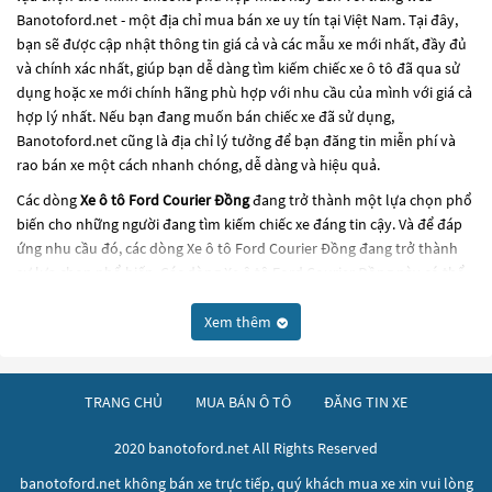
Banotoford.net - một địa chỉ mua bán xe uy tín tại Việt Nam. Tại đây,
bạn sẽ được cập nhật thông tin giá cả và các mẫu xe mới nhất, đầy đủ
và chính xác nhất, giúp bạn dễ dàng tìm kiếm chiếc xe ô tô đã qua sử
dụng hoặc xe mới chính hãng phù hợp với nhu cầu của mình với giá cả
hợp lý nhất. Nếu bạn đang muốn bán chiếc xe đã sử dụng,
Banotoford.net cũng là địa chỉ lý tưởng để bạn đăng tin miễn phí và
rao bán xe một cách nhanh chóng, dễ dàng và hiệu quả.
Các dòng
Xe ô tô Ford Courier Đồng
đang trở thành một lựa chọn phổ
biến cho những người đang tìm kiếm chiếc xe đáng tin cậy. Và để đáp
ứng nhu cầu đó, các dòng
Xe ô tô Ford Courier Đồng
đang trở thành
sự lựa chọn phổ biến. Các dòng
Xe ô tô Ford Courier Đồng
này có thể
là những dòng xe đời cũ đã được nâng cấp, hoặc là các dòng xe mới với
thiết kế hiện đại và công nghệ tiên tiến. Các dòng
Xe ô tô Ford Courier
Xem thêm
Đồng
này đều được kiểm tra và bảo dưỡng kỹ lưỡng để đảm bảo chất
lượng và hiệu suất tốt nhất. Nếu bạn đang tìm kiếm một chiếc xe, hãy
khám phá các dòng
Xe ô tô Ford Courier Đồng
này và chọn cho mình
TRANG CHỦ
MUA BÁN Ô TÔ
ĐĂNG TIN XE
một chiếc xe phù hợp với nhu cầu và ngân sách của bạn tại
Banotoford.net
.
2020 banotoford.net All Rights Reserved
banotoford.net không bán xe trực tiếp, quý khách mua xe xin vui lòng