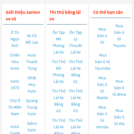
Giới thiệu sanlon
Thi thử bằng lái
Có thể bạn cần
xe cũ
xe
Mua
Mua
Ô Tô
Ôn Tập
Ôn Tập
bán ô
Xe Cũ
bán ô
Ngọc
Mô
Lý
tô
Mỗ Lao
tô
Ánh
Phỏng
Thuyết
Toyota
Lái Xe
Lái Xe
Chiến
Auto
Mua
Hòa
Thanh
Thi Thử
Thi Thử
bán ô tô
Auto
Tùng
Mô
Lái Xe
Hyundai
Phỏng
Bằng
Nhất
Mua
Auto
Mua
Lái Xe
A1
Huy
bán ô
1073
bán ô
Auto
Thi Thử
Thi Thử
tô
tô
Bmw
Lái Xe
Lái Xe
Mazda
Chợ Ô
Quang
Bằng
Bằng
Tô Miền
Trung
Mua
Mua
A2
A3
Nam
Auto
bán ô
bán ô
Thi Thử
Thi Thử
tô
Salon
tô
Kia
Auto
Lái Xe
Lái Xe
Honda
Auto
Trade
Bằng
Bằng