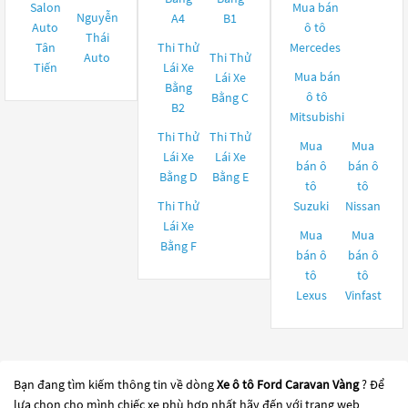
Salon
Mua bán
Nguyễn
A4
B1
Auto
ô tô
Thái
Tân
Thi Thử
Mercedes
Auto
Thi Thử
Tiến
Lái Xe
Mua bán
Lái Xe
Bằng
ô tô
Bằng C
B2
Mitsubishi
Thi Thử
Thi Thử
Mua
Mua
Lái Xe
Lái Xe
bán ô
bán ô
Bằng D
Bằng E
tô
tô
Thi Thử
Suzuki
Nissan
Lái Xe
Mua
Mua
Bằng F
bán ô
bán ô
tô
tô
Lexus
Vinfast
Bạn đang tìm kiếm thông tin về dòng
Xe ô tô Ford Caravan Vàng
? Để
lựa chọn cho mình chiếc xe phù hợp nhất hãy đến với trang web