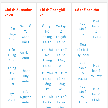
Giới thiệu sanlon
Thi thử bằng lái
Có thể bạn cần
xe cũ
xe
Mua
Mua
Salon Ô
Ôn Tập
Ôn Tập
bán ô
Tâm
bán ô
Tô
Mô
Lý
tô
Thiện
tô
Cảnh
Phỏng
Thuyết
Toyota
Auto
Hằng
Lái Xe
Lái Xe
Mua
Trần
Thi Thử
Thi Thử
bán ô tô
An Nam
Hùng
Mô
Lái Xe
Hyundai
Auto
Auto
Phỏng
Bằng
Mua
Mua
Lái Xe
A1
Trung
bán ô
Thanh
bán ô
Tín
Thi Thử
Thi Thử
tô
Huy
tô
Bmw
Used
Lái Xe
Lái Xe
Mazda
Auto
Car
Bằng
Bằng
Mua
Mua
A2
A3
Lưu
bán ô
QT
bán ô
Nguyễn
Thi Thử
Thi Thử
tô
Auto
tô
Kia
Auto
Lái Xe
Lái Xe
Honda
Bằng
Bằng