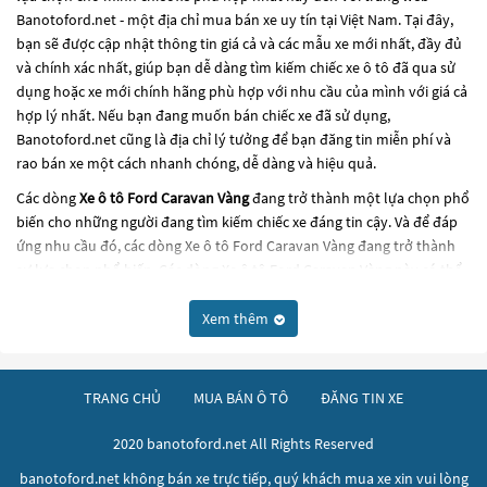
Banotoford.net - một địa chỉ mua bán xe uy tín tại Việt Nam. Tại đây,
bạn sẽ được cập nhật thông tin giá cả và các mẫu xe mới nhất, đầy đủ
và chính xác nhất, giúp bạn dễ dàng tìm kiếm chiếc xe ô tô đã qua sử
dụng hoặc xe mới chính hãng phù hợp với nhu cầu của mình với giá cả
hợp lý nhất. Nếu bạn đang muốn bán chiếc xe đã sử dụng,
Banotoford.net cũng là địa chỉ lý tưởng để bạn đăng tin miễn phí và
rao bán xe một cách nhanh chóng, dễ dàng và hiệu quả.
Các dòng
Xe ô tô Ford Caravan Vàng
đang trở thành một lựa chọn phổ
biến cho những người đang tìm kiếm chiếc xe đáng tin cậy. Và để đáp
ứng nhu cầu đó, các dòng
Xe ô tô Ford Caravan Vàng
đang trở thành
sự lựa chọn phổ biến. Các dòng
Xe ô tô Ford Caravan Vàng
này có thể
là những dòng xe đời cũ đã được nâng cấp, hoặc là các dòng xe mới với
thiết kế hiện đại và công nghệ tiên tiến. Các dòng
Xe ô tô Ford Caravan
Xem thêm
Vàng
này đều được kiểm tra và bảo dưỡng kỹ lưỡng để đảm bảo chất
lượng và hiệu suất tốt nhất. Nếu bạn đang tìm kiếm một chiếc xe, hãy
khám phá các dòng
Xe ô tô Ford Caravan Vàng
này và chọn cho mình
TRANG CHỦ
MUA BÁN Ô TÔ
ĐĂNG TIN XE
một chiếc xe phù hợp với nhu cầu và ngân sách của bạn tại
Banotoford.net
.
2020 banotoford.net All Rights Reserved
banotoford.net không bán xe trực tiếp, quý khách mua xe xin vui lòng