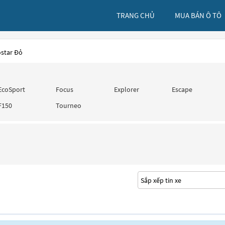
TRANG CHỦ
MUA BÁN Ô TÔ
ostar Đỏ
EcoSport
Focus
Explorer
Escape
F150
Tourneo