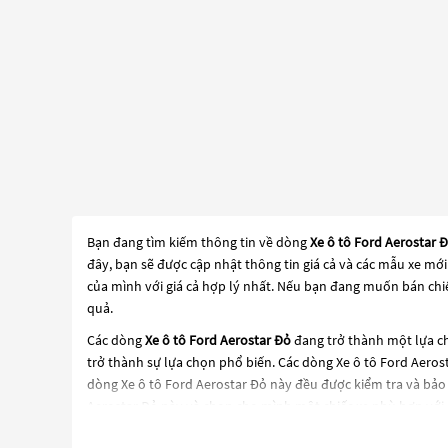
Bạn đang tìm kiếm thông tin về dòng
Xe ô tô Ford Aerostar 
đây, bạn sẽ được cập nhật thông tin giá cả và các mẫu xe mớ
của mình với giá cả hợp lý nhất. Nếu bạn đang muốn bán chiế
quả.
Các dòng
Xe ô tô Ford Aerostar Đỏ
đang trở thành một lựa ch
trở thành sự lựa chọn phổ biến. Các dòng
Xe ô tô Ford Aeros
dòng
Xe ô tô Ford Aerostar Đỏ
này đều được kiểm tra và bảo
Aerostar Đỏ
này và chọn cho mình một chiếc xe phù hợp với 