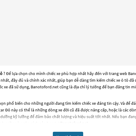
Đỏ
? Để lựa chọn cho mình chiếc xe phù hợp nhất hãy đến với trang web Banot
i nhất, đầy đủ và chính xác nhất, giúp bạn dễ dàng tìm kiếm chiếc xe ô tô 
c xe đã sử dụng, Banotoford.net cũng là địa chỉ lý tưởng để bạn đăng tin m
ọn phổ biến cho những người đang tìm kiếm chiếc xe đáng tin cậy. Và để đ
tar Đỏ
này có thể là những dòng xe đời cũ đã được nâng cấp, hoặc là các dòng 
 dưỡng kỹ lưỡng để đảm bảo chất lượng và hiệu suất tốt nhất. Nếu bạn đan
nhu cầu và ngân sách của bạn tại
Banotoford.net
.