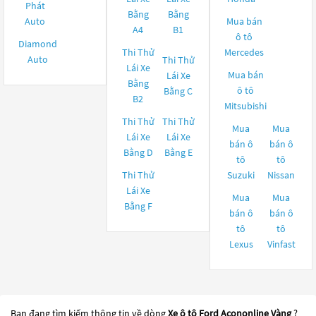
Phát
Bằng
Bằng
Auto
Mua bán
A4
B1
ô tô
Diamond
Thi Thử
Mercedes
Auto
Thi Thử
Lái Xe
Mua bán
Lái Xe
Bằng
ô tô
Bằng C
B2
Mitsubishi
Thi Thử
Thi Thử
Mua
Mua
Lái Xe
Lái Xe
bán ô
bán ô
Bằng D
Bằng E
tô
tô
Thi Thử
Suzuki
Nissan
Lái Xe
Mua
Mua
Bằng F
bán ô
bán ô
tô
tô
Lexus
Vinfast
Bạn đang tìm kiếm thông tin về dòng
Xe ô tô Ford Acononline Vàng
?