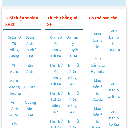
Giới thiệu sanlon
Thi thử bằng lái
Có thể bạn cần
xe cũ
xe
Mua
Mua
Salon Ô
Salon
Ôn Tập
Ôn Tập
bán ô
bán ô
Tô
Auto
Mô
Lý
tô
tô
Vững
An Phú
Phỏng
Thuyết
Toyota
Giang
Đạt
Lái Xe
Lái Xe
Mua
VH
Zin
Thi Thử
Thi Thử
bán ô tô
Auto
Auto
Mô
Lái Xe
Hyundai
Phỏng
Bằng
Auto
Mua
Mua
Lái Xe
A1
Vượng
Q-Auto
bán ô
bán ô
Phương
Thi Thử
Thi Thử
tô
tô
Bmw
Lái Xe
Lái Xe
Mazda
Anh
Quảng
Bằng
Bằng
Vinh
Ninh
Mua
Mua
A2
A3
Auto
Car
bán ô
bán ô
Thi Thử
Thi Thử
tô
Tín
tô
Kia
Lái Xe
Lái Xe
Honda