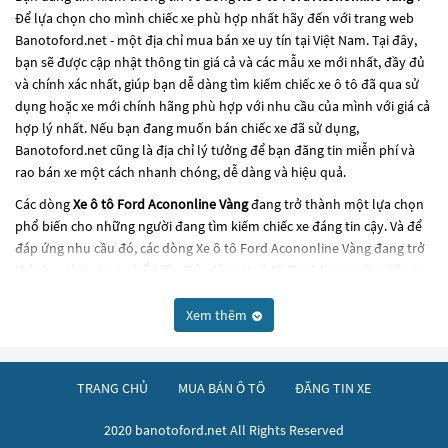
Để lựa chọn cho mình chiếc xe phù hợp nhất hãy đến với trang web
Banotoford.net - một địa chỉ mua bán xe uy tín tại Việt Nam. Tại đây,
bạn sẽ được cập nhật thông tin giá cả và các mẫu xe mới nhất, đầy đủ
và chính xác nhất, giúp bạn dễ dàng tìm kiếm chiếc xe ô tô đã qua sử
dụng hoặc xe mới chính hãng phù hợp với nhu cầu của mình với giá cả
hợp lý nhất. Nếu bạn đang muốn bán chiếc xe đã sử dụng,
Banotoford.net cũng là địa chỉ lý tưởng để bạn đăng tin miễn phí và
rao bán xe một cách nhanh chóng, dễ dàng và hiệu quả.
Các dòng
Xe ô tô Ford Acononline Vàng
đang trở thành một lựa chọn
phổ biến cho những người đang tìm kiếm chiếc xe đáng tin cậy. Và để
đáp ứng nhu cầu đó, các dòng
Xe ô tô Ford Acononline Vàng
đang trở
thành sự lựa chọn phổ biến. Các dòng
Xe ô tô Ford Acononline Vàng
này có thể là những dòng xe đời cũ đã được nâng cấp, hoặc là các
dòng xe mới với thiết kế hiện đại và công nghệ tiên tiến. Các dòng
Xe ô
Xem thêm
tô Ford Acononline Vàng
này đều được kiểm tra và bảo dưỡng kỹ
lưỡng để đảm bảo chất lượng và hiệu suất tốt nhất. Nếu bạn đang tìm
kiếm một chiếc xe, hãy khám phá các dòng
Xe ô tô Ford Acononline
TRANG CHỦ
MUA BÁN Ô TÔ
ĐĂNG TIN XE
Vàng
này và chọn cho mình một chiếc xe phù hợp với nhu cầu và ngân
sách của bạn tại
Banotoford.net
.
2020 banotoford.net All Rights Reserved