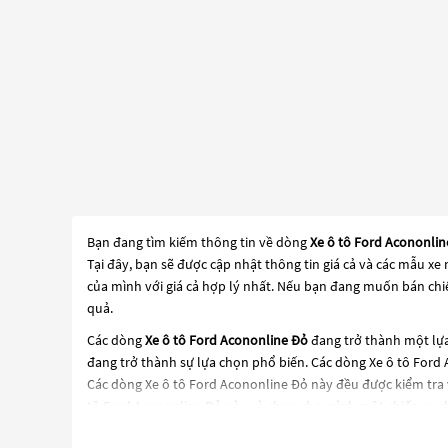
Bạn đang tìm kiếm thông tin về dòng
Xe ô tô Ford Acononlin
Tại đây, bạn sẽ được cập nhật thông tin giá cả và các mẫu x
của mình với giá cả hợp lý nhất. Nếu bạn đang muốn bán chiế
quả.
Các dòng
Xe ô tô Ford Acononline Đỏ
đang trở thành một lựa
đang trở thành sự lựa chọn phổ biến. Các dòng
Xe ô tô Ford
Các dòng
Xe ô tô Ford Acononline Đỏ
này đều được kiểm tra 
tô Ford Acononline Đỏ
này và chọn cho mình một chiếc xe ph