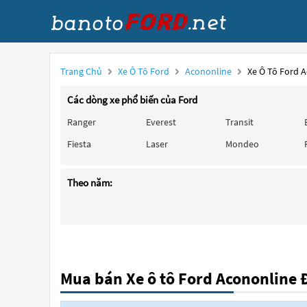
Trang Chủ
Xe Ô Tô Ford
Acononline
Xe Ô Tô Ford 
Các dòng xe phổ biến của Ford
Ranger
Everest
Transit
Fiesta
Laser
Mondeo
Theo năm:
Mua bán Xe ô tô Ford Acononline 