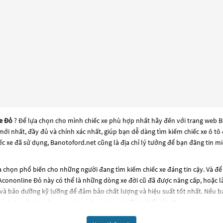
e Đỏ
? Để lựa chọn cho mình chiếc xe phù hợp nhất hãy đến với trang web Ba
e mới nhất, đầy đủ và chính xác nhất, giúp bạn dễ dàng tìm kiếm chiếc xe ô 
c xe đã sử dụng, Banotoford.net cũng là địa chỉ lý tưởng để bạn đăng tin m
 chọn phổ biến cho những người đang tìm kiếm chiếc xe đáng tin cậy. Và đ
 Acononline Đỏ
này có thể là những dòng xe đời cũ đã được nâng cấp, hoặc là 
và bảo dưỡng kỹ lưỡng để đảm bảo chất lượng và hiệu suất tốt nhất. Nếu 
ù hợp với nhu cầu và ngân sách của bạn tại
Banotoford.net
.