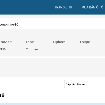
TRANG CHỦ
MUA BÁN Ô TÔ
Acononline Đỏ
EcoSport
Focus
Explorer
Escape
F150
Tourneo
Đỏ