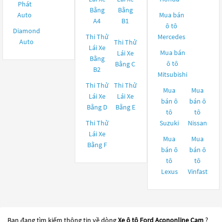
Phát
Bằng
Bằng
Auto
Mua bán
A4
B1
ô tô
Diamond
Thi Thử
Mercedes
Auto
Thi Thử
Lái Xe
Mua bán
Lái Xe
Bằng
ô tô
Bằng C
B2
Mitsubishi
Thi Thử
Thi Thử
Mua
Mua
Lái Xe
Lái Xe
bán ô
bán ô
Bằng D
Bằng E
tô
tô
Thi Thử
Suzuki
Nissan
Lái Xe
Mua
Mua
Bằng F
bán ô
bán ô
tô
tô
Lexus
Vinfast
Bạn đang tìm kiếm thông tin về dòng
Xe ô tô Ford Acononline Cam
?