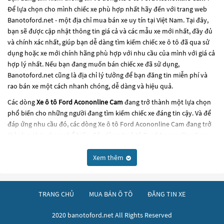
Để lựa chọn cho mình chiếc xe phù hợp nhất hãy đến với trang web
Banotoford.net - một địa chỉ mua bán xe uy tín tại Việt Nam. Tại đây,
bạn sẽ được cập nhật thông tin giá cả và các mẫu xe mới nhất, đầy đủ
và chính xác nhất, giúp bạn dễ dàng tìm kiếm chiếc xe ô tô đã qua sử
dụng hoặc xe mới chính hãng phù hợp với nhu cầu của mình với giá cả
hợp lý nhất. Nếu bạn đang muốn bán chiếc xe đã sử dụng,
Banotoford.net cũng là địa chỉ lý tưởng để bạn đăng tin miễn phí và
rao bán xe một cách nhanh chóng, dễ dàng và hiệu quả.
Các dòng
Xe ô tô Ford Acononline Cam
đang trở thành một lựa chọn
phổ biến cho những người đang tìm kiếm chiếc xe đáng tin cậy. Và để
đáp ứng nhu cầu đó, các dòng
Xe ô tô Ford Acononline Cam
đang trở
thành sự lựa chọn phổ biến. Các dòng
Xe ô tô Ford Acononline Cam
này có thể là những dòng xe đời cũ đã được nâng cấp, hoặc là các
dòng xe mới với thiết kế hiện đại và công nghệ tiên tiến. Các dòng
Xe ô
Xem thêm
tô Ford Acononline Cam
này đều được kiểm tra và bảo dưỡng kỹ
lưỡng để đảm bảo chất lượng và hiệu suất tốt nhất. Nếu bạn đang tìm
kiếm một chiếc xe, hãy khám phá các dòng
Xe ô tô Ford Acononline
TRANG CHỦ
MUA BÁN Ô TÔ
ĐĂNG TIN XE
Cam
này và chọn cho mình một chiếc xe phù hợp với nhu cầu và ngân
sách của bạn tại
Banotoford.net
.
2020 banotoford.net All Rights Reserved