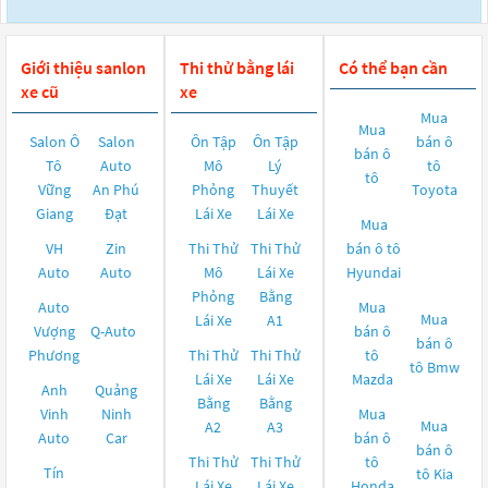
Giới thiệu sanlon
Thi thử bằng lái
Có thể bạn cần
xe cũ
xe
Mua
Mua
Salon Ô
Salon
Ôn Tập
Ôn Tập
bán ô
bán ô
Tô
Auto
Mô
Lý
tô
tô
Vững
An Phú
Phỏng
Thuyết
Toyota
Giang
Đạt
Lái Xe
Lái Xe
Mua
VH
Zin
Thi Thử
Thi Thử
bán ô tô
Auto
Auto
Mô
Lái Xe
Hyundai
Phỏng
Bằng
Auto
Mua
Mua
Lái Xe
A1
Vượng
Q-Auto
bán ô
bán ô
Phương
Thi Thử
Thi Thử
tô
tô
Bmw
Lái Xe
Lái Xe
Mazda
Anh
Quảng
Bằng
Bằng
Vinh
Ninh
Mua
Mua
A2
A3
Auto
Car
bán ô
bán ô
Thi Thử
Thi Thử
tô
Tín
tô
Kia
Lái Xe
Lái Xe
Honda