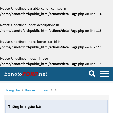
Notice
: Undefined variable: canonical_seo in
/home/banotoford/public_html/actions/detailPage.php
on line
114
Notice
: Undefined index: descriptions in
/home/banotoford/public_html/actions/detailPage.php
on line
115
Notice
: Undefined index: botvn_car_id in
/home/banotoford/public_html/actions/detailPage.php
on line
116
Notice
: Undefined index: _image in
/home/banotoford/public_html/actions/detailPage.php
on line
116
Trang chủ
Bán xe ô tô Ford
Thông tin người bán