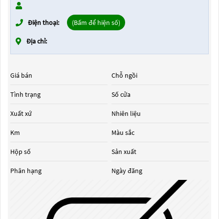
Điện thoại:
(Bấm để hiện số)
Địa chỉ:
Giá bán
Chỗ ngồi
Tình trạng
Số cửa
Xuất xứ
Nhiên liệu
Km
Màu sắc
Hộp số
Sản xuất
Phân hạng
Ngày đăng