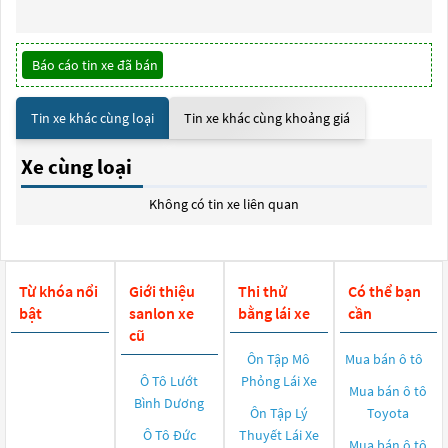
Báo cáo tin xe đã bán
Tin xe khác cùng loại
Tin xe khác cùng khoảng giá
Xe cùng loại
Không có tin xe liên quan
Từ khóa nổi
Giới thiệu
Thi thử
Có thể bạn
bật
sanlon xe
bằng lái xe
cần
cũ
Ôn Tập Mô
Mua bán ô tô
Ô Tô Lướt
Phỏng Lái Xe
Mua bán ô tô
Bình Dương
Ôn Tập Lý
Toyota
Ô Tô Đức
Thuyết Lái Xe
Mua bán ô tô