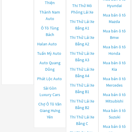
Thiện
Thi Thử Mô
Hyundai
Thành Nam
Phỏng Lái Xe
Mua bán ô tô
Auto
Thi Thử Lái Xe
Mazda
Ô Tô Tùng
Bằng A1
Mua bán ô tô
Bách
Thi Thử Lái Xe
Bmw
Halan Auto
Bằng A2
Mua bán ô tô
Tuấn Mỳ Auto
Thi Thử Lái Xe
Honda
Bằng A3
Auto Quang
Mua bán ô tô
Dũng
Thi Thử Lái Xe
Kia
Bằng A4
Phát Lộc Auto
Mua bán ô tô
Thi Thử Lái Xe
Mercedes
Sài Gòn
Bằng B1
Luxury Cars
Mua bán ô tô
Thi Thử Lái Xe
Mitsubishi
Chợ Ô Tô Văn
Bằng B2
Giang Hưng
Mua bán ô tô
Yên
Thi Thử Lái Xe
Suzuki
Bằng C
Mua bán ô tô