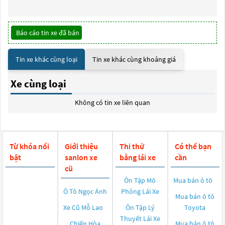
Báo cáo tin xe đã bán
Tin xe khác cùng loại
Tin xe khác cùng khoảng giá
Xe cùng loại
Không có tin xe liên quan
Từ khóa nổi
Giới thiệu
Thi thử
Có thể bạn
bật
sanlon xe
bằng lái xe
cần
cũ
Ôn Tập Mô
Mua bán ô tô
Ô Tô Ngọc Ánh
Phỏng Lái Xe
Mua bán ô tô
Xe Cũ Mỗ Lao
Ôn Tập Lý
Toyota
Thuyết Lái Xe
Chiến Hòa
Mua bán ô tô