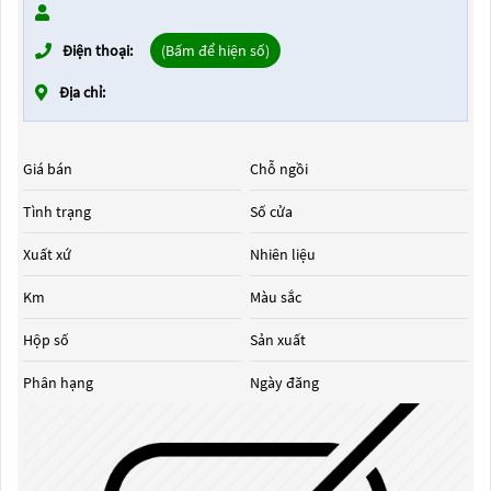
Điện thoại:
(Bấm để hiện số)
Địa chỉ:
Giá bán
Chỗ ngồi
Tình trạng
Số cửa
Xuất xứ
Nhiên liệu
Km
Màu sắc
Hộp số
Sản xuất
Phân hạng
Ngày đăng