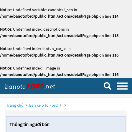
Notice
: Undefined variable: canonical_seo in
/home/banotoford/public_html/actions/detailPage.php
on line
114
Notice
: Undefined index: descriptions in
/home/banotoford/public_html/actions/detailPage.php
on line
115
Notice
: Undefined index: botvn_car_id in
/home/banotoford/public_html/actions/detailPage.php
on line
116
Notice
: Undefined index: _image in
/home/banotoford/public_html/actions/detailPage.php
on line
116
Trang chủ
Bán xe ô tô Ford
Thông tin người bán