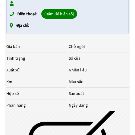
Điện thoại:
(Bấm để hiện số)
Địa chỉ:
Giá bán
Chỗ ngồi
Tình trạng
Số cửa
Xuất xứ
Nhiên liệu
Km
Màu sắc
Hộp số
Sản xuất
Phân hạng
Ngày đăng