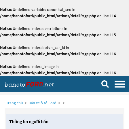
Notice
: Undefined variable: canonical_seo in
/home/banotoford/public_html/actions/detailPage.php
on line
114
Notice
: Undefined index: descriptions in
/home/banotoford/public_html/actions/detailPage.php
on line
115
Notice
: Undefined index: botvn_car_id in
/home/banotoford/public_html/actions/detailPage.php
on line
116
Notice
: Undefined index: _image in
/home/banotoford/public_html/actions/detailPage.php
on line
116
Trang chủ
Bán xe ô tô Ford
Thông tin người bán