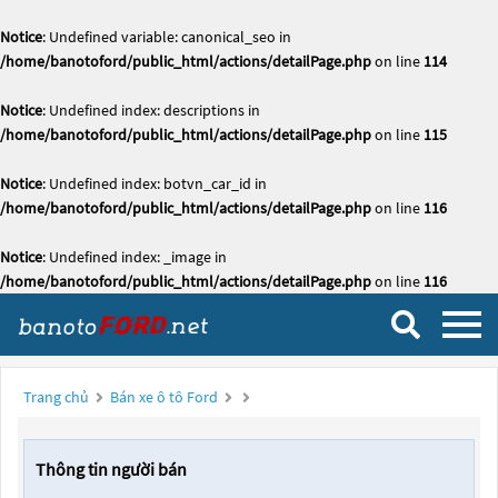
Notice
: Undefined variable: canonical_seo in
/home/banotoford/public_html/actions/detailPage.php
on line
114
Notice
: Undefined index: descriptions in
/home/banotoford/public_html/actions/detailPage.php
on line
115
Notice
: Undefined index: botvn_car_id in
/home/banotoford/public_html/actions/detailPage.php
on line
116
Notice
: Undefined index: _image in
/home/banotoford/public_html/actions/detailPage.php
on line
116
Trang chủ
Bán xe ô tô Ford
Thông tin người bán