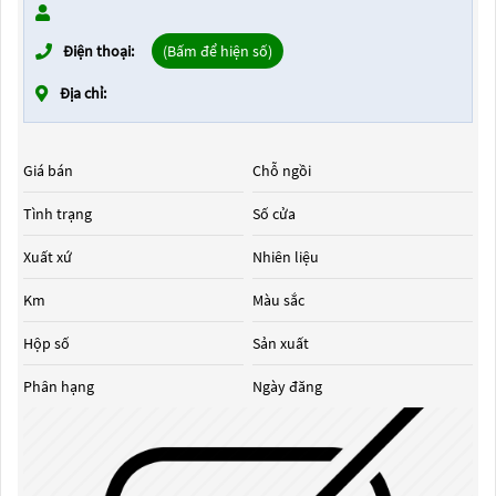
Điện thoại:
(Bấm để hiện số)
Địa chỉ:
Giá bán
Chỗ ngồi
Tình trạng
Số cửa
Xuất xứ
Nhiên liệu
Km
Màu sắc
Hộp số
Sản xuất
Phân hạng
Ngày đăng