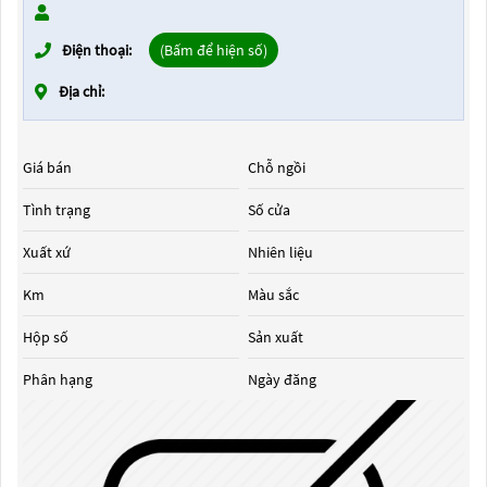
Điện thoại:
(Bấm để hiện số)
Địa chỉ:
Giá bán
Chỗ ngồi
Tình trạng
Số cửa
Xuất xứ
Nhiên liệu
Km
Màu sắc
Hộp số
Sản xuất
Phân hạng
Ngày đăng