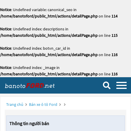
Notice
: Undefined variable: canonical_seo in
/home/banotoford/public_html/actions/detailPage.php
on line
114
Notice
: Undefined index: descriptions in
/home/banotoford/public_html/actions/detailPage.php
on line
115
Notice
: Undefined index: botvn_car_id in
/home/banotoford/public_html/actions/detailPage.php
on line
116
Notice
: Undefined index: _image in
/home/banotoford/public_html/actions/detailPage.php
on line
116
Trang chủ
Bán xe ô tô Ford
Thông tin người bán