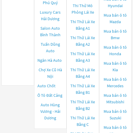
Phú Quý
Thi Thử Mô
Hyundai
Luxury Cars
Phỏng Lái Xe
Mua bán ô tô
Hải Dương
Thi Thử Lái Xe
Mazda
Salon Auto
Bằng A1
Mua bán ô tô
Bình Thành
Thi Thử Lái Xe
Bmw
Tuấn Dũng
Bằng A2
Mua bán ô tô
Auto
Thi Thử Lái Xe
Honda
Ngân Hà Auto
Bằng A3
Mua bán ô tô
Chợ Xe Cũ Hà
Thi Thử Lái Xe
Kia
Nội
Bằng A4
Mua bán ô tô
Auto Chốt
Thi Thử Lái Xe
Mercedes
Bằng B1
Ô Tô Đất Cảng
Mua bán ô tô
Thi Thử Lái Xe
Mitsubishi
Auto Hùng
Bằng B2
Vương - Hải
Mua bán ô tô
Dương
Thi Thử Lái Xe
Suzuki
Bằng C
Mua bán ô tô