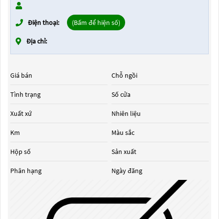
Điện thoại:
(Bấm để hiện số)
Địa chỉ:
Giá bán
Chỗ ngồi
Tình trạng
Số cửa
Xuất xứ
Nhiên liệu
Km
Màu sắc
Hộp số
Sản xuất
Phân hạng
Ngày đăng