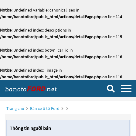
Notice
: Undefined variable: canonical_seo in
/home/banotoford/public_html/actions/detailPage.php
on line
114
Notice
: Undefined index: descriptions in
/home/banotoford/public_html/actions/detailPage.php
on line
115
Notice
: Undefined index: botvn_car_id in
/home/banotoford/public_html/actions/detailPage.php
on line
116
Notice
: Undefined index: _image in
/home/banotoford/public_html/actions/detailPage.php
on line
116
Trang chủ
Bán xe ô tô Ford
Thông tin người bán