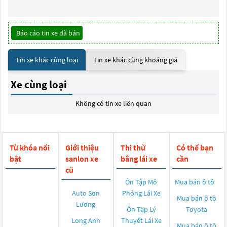
Báo cáo tin xe đã bán
Tin xe khác cùng loại
Tin xe khác cùng khoảng giá
Xe cùng loại
Không có tin xe liên quan
Từ khóa nổi
Giới thiệu
Thi thử
Có thể bạn
bật
sanlon xe
bằng lái xe
cần
cũ
Ôn Tập Mô
Mua bán ô tô
Auto Sơn
Phỏng Lái Xe
Mua bán ô tô
Lương
Ôn Tập Lý
Toyota
Long Anh
Thuyết Lái Xe
Mua bán ô tô