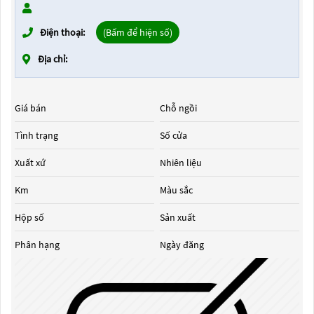
Điện thoại:
(Bấm để hiện số)
Địa chỉ:
Giá bán
Chỗ ngồi
Tình trạng
Số cửa
Xuất xứ
Nhiên liệu
Km
Màu sắc
Hộp số
Sản xuất
Phân hạng
Ngày đăng