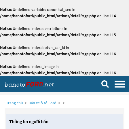
Notice
: Undefined variable: canonical_seo in
/home/banotoford/public_html/actions/detailPage.php
on line
114
Notice
: Undefined index: descriptions in
/home/banotoford/public_html/actions/detailPage.php
on line
115
Notice
: Undefined index: botvn_car_id in
/home/banotoford/public_html/actions/detailPage.php
on line
116
Notice
: Undefined index: _image in
/home/banotoford/public_html/actions/detailPage.php
on line
116
Trang chủ
Bán xe ô tô Ford
Thông tin người bán