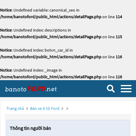
Notice
: Undefined variable: canonical_seo in
/home/banotoford/public_html/actions/detailPage.php
on line
114
Notice
: Undefined index: descriptions in
/home/banotoford/public_html/actions/detailPage.php
on line
115
Notice
: Undefined index: botvn_car_id in
/home/banotoford/public_html/actions/detailPage.php
on line
116
Notice
: Undefined index: _image in
/home/banotoford/public_html/actions/detailPage.php
on line
116
Trang chủ
Bán xe ô tô Ford
Thông tin người bán