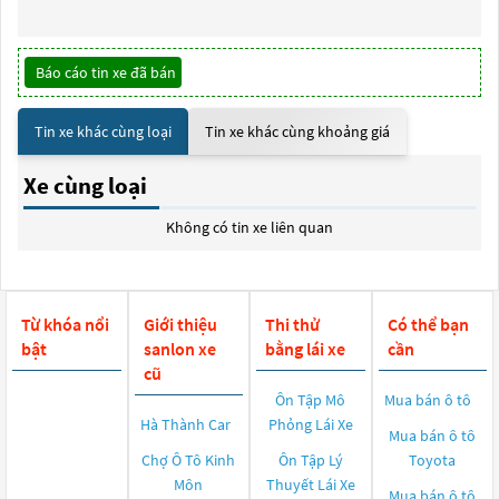
Báo cáo tin xe đã bán
Tin xe khác cùng loại
Tin xe khác cùng khoảng giá
Xe cùng loại
Không có tin xe liên quan
Từ khóa nổi
Giới thiệu
Thi thử
Có thể bạn
bật
sanlon xe
bằng lái xe
cần
cũ
Ôn Tập Mô
Mua bán ô tô
Hà Thành Car
Phỏng Lái Xe
Mua bán ô tô
Chợ Ô Tô Kinh
Ôn Tập Lý
Toyota
Môn
Thuyết Lái Xe
Mua bán ô tô