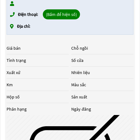
Điện thoại:
(Bấm để hiện số)
Địa chỉ:
Giá bán
Chỗ ngồi
Tình trạng
Số cửa
Xuất xứ
Nhiên liệu
Km
Màu sắc
Hộp số
Sản xuất
Phân hạng
Ngày đăng