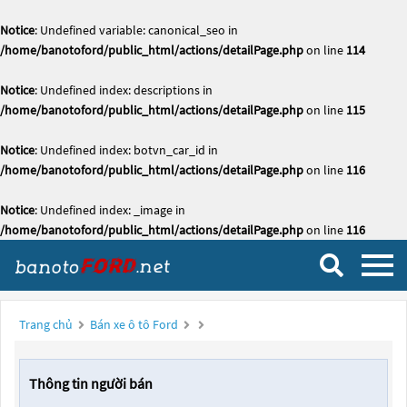
Notice
: Undefined variable: canonical_seo in
/home/banotoford/public_html/actions/detailPage.php
on line
114
Notice
: Undefined index: descriptions in
/home/banotoford/public_html/actions/detailPage.php
on line
115
Notice
: Undefined index: botvn_car_id in
/home/banotoford/public_html/actions/detailPage.php
on line
116
Notice
: Undefined index: _image in
/home/banotoford/public_html/actions/detailPage.php
on line
116
Trang chủ
Bán xe ô tô Ford
Thông tin người bán