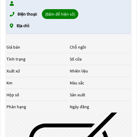
Điện thoại:
(Bấm để hiện số)
Địa chỉ:
Giá bán
Chỗ ngồi
Tình trạng
Số cửa
Xuất xứ
Nhiên liệu
Km
Màu sắc
Hộp số
Sản xuất
Phân hạng
Ngày đăng