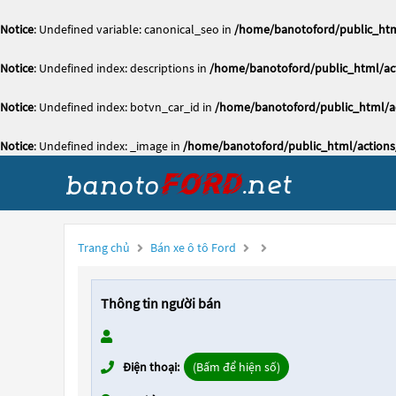
Notice
: Undefined variable: canonical_seo in
/home/banotoford/public_htm
Notice
: Undefined index: descriptions in
/home/banotoford/public_html/act
Notice
: Undefined index: botvn_car_id in
/home/banotoford/public_html/ac
Notice
: Undefined index: _image in
/home/banotoford/public_html/actions
Trang chủ
Bán xe ô tô Ford
Thông tin người bán
Điện thoại:
(Bấm để hiện số)