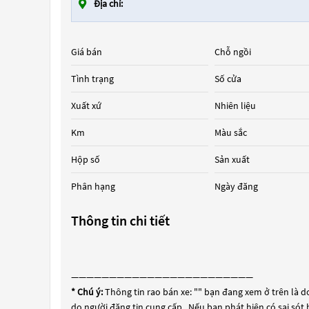
Địa chỉ:
Giá bán
Chỗ ngồi
Tình trạng
Số cửa
Xuất xứ
Nhiên liệu
Km
Màu sắc
Hộp số
Sản xuất
Phân hạng
Ngày đăng
Thông tin chi tiết
————————————————————————
* Chú ý:
Thông tin rao bán xe: "
" bạn đang xem ở trên là do
do người đăng tin cung cấp . Nếu bạn phát hiện có sai sót 