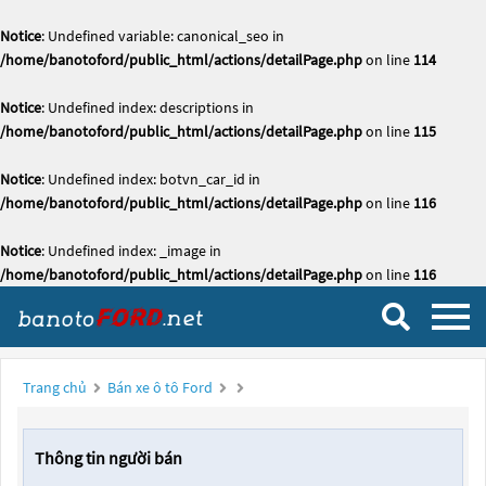
Notice
: Undefined variable: canonical_seo in
/home/banotoford/public_html/actions/detailPage.php
on line
114
Notice
: Undefined index: descriptions in
/home/banotoford/public_html/actions/detailPage.php
on line
115
Notice
: Undefined index: botvn_car_id in
/home/banotoford/public_html/actions/detailPage.php
on line
116
Notice
: Undefined index: _image in
/home/banotoford/public_html/actions/detailPage.php
on line
116
Trang chủ
Bán xe ô tô Ford
Thông tin người bán