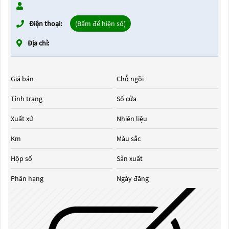
Điện thoại:
(Bấm để hiện số)
Địa chỉ:
Giá bán
Chỗ ngồi
Tình trạng
Số cửa
Xuất xứ
Nhiên liệu
Km
Màu sắc
Hộp số
Sản xuất
Phân hạng
Ngày đăng