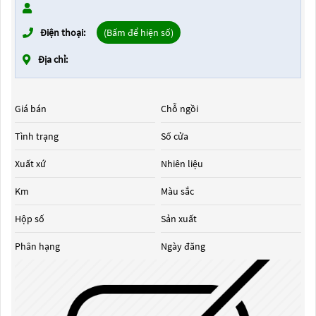
Điện thoại:
(Bấm để hiện số)
Địa chỉ:
Giá bán
Chỗ ngồi
Tình trạng
Số cửa
Xuất xứ
Nhiên liệu
Km
Màu sắc
Hộp số
Sản xuất
Phân hạng
Ngày đăng