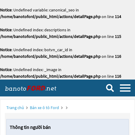
Notice
: Undefined variable: canonical_seo in
/home/banotoford/public_html/actions/detailPage.php
on line
114
Notice
: Undefined index: descriptions in
/home/banotoford/public_html/actions/detailPage.php
on line
115
Notice
: Undefined index: botvn_car_id in
/home/banotoford/public_html/actions/detailPage.php
on line
116
Notice
: Undefined index: _image in
/home/banotoford/public_html/actions/detailPage.php
on line
116
Trang chủ
Bán xe ô tô Ford
Thông tin người bán