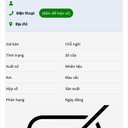
Điện thoại:
(Bấm để hiện số)
Địa chỉ:
Giá bán
Chỗ ngồi
Tình trạng
Số cửa
Xuất xứ
Nhiên liệu
Km
Màu sắc
Hộp số
Sản xuất
Phân hạng
Ngày đăng