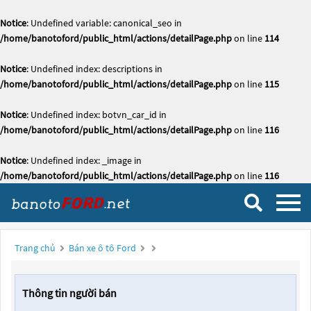
Notice
: Undefined variable: canonical_seo in
/home/banotoford/public_html/actions/detailPage.php
on line
114
Notice
: Undefined index: descriptions in
/home/banotoford/public_html/actions/detailPage.php
on line
115
Notice
: Undefined index: botvn_car_id in
/home/banotoford/public_html/actions/detailPage.php
on line
116
Notice
: Undefined index: _image in
/home/banotoford/public_html/actions/detailPage.php
on line
116
Trang chủ
Bán xe ô tô Ford
Thông tin người bán