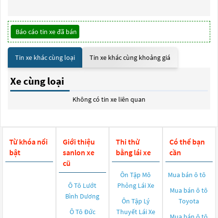
Báo cáo tin xe đã bán
Tin xe khác cùng loại
Tin xe khác cùng khoảng giá
Xe cùng loại
Không có tin xe liên quan
Từ khóa nổi
Giới thiệu
Thi thử
Có thể bạn
bật
sanlon xe
bằng lái xe
cần
cũ
Ôn Tập Mô
Mua bán ô tô
Ô Tô Lướt
Phỏng Lái Xe
Mua bán ô tô
Bình Dương
Ôn Tập Lý
Toyota
Ô Tô Đức
Thuyết Lái Xe
Mua bán ô tô