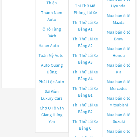
Thiện
Thi Thử Mô
Hyundai
Thành Nam
Phỏng Lái Xe
Mua bán ô tô
Auto
Thi Thử Lái Xe
Mazda
Ô Tô Tùng
Bằng A1
Mua bán ô tô
Bách
Thi Thử Lái Xe
Bmw
Halan Auto
Bằng A2
Mua bán ô tô
Tuấn Mỳ Auto
Thi Thử Lái Xe
Honda
Bằng A3
Auto Quang
Mua bán ô tô
Dũng
Thi Thử Lái Xe
Kia
Bằng A4
Phát Lộc Auto
Mua bán ô tô
Thi Thử Lái Xe
Mercedes
Sài Gòn
Bằng B1
Luxury Cars
Mua bán ô tô
Thi Thử Lái Xe
Mitsubishi
Chợ Ô Tô Văn
Bằng B2
Giang Hưng
Mua bán ô tô
Yên
Thi Thử Lái Xe
Suzuki
Bằng C
Mua bán ô tô