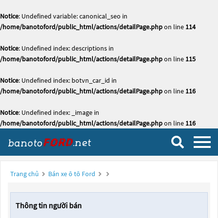
Notice
: Undefined variable: canonical_seo in
/home/banotoford/public_html/actions/detailPage.php
on line
114
Notice
: Undefined index: descriptions in
/home/banotoford/public_html/actions/detailPage.php
on line
115
Notice
: Undefined index: botvn_car_id in
/home/banotoford/public_html/actions/detailPage.php
on line
116
Notice
: Undefined index: _image in
/home/banotoford/public_html/actions/detailPage.php
on line
116
Trang chủ
Bán xe ô tô Ford
Thông tin người bán