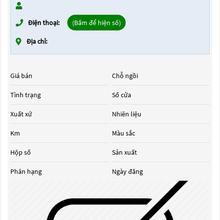
Điện thoại:
(Bấm để hiện số)
Địa chỉ:
Giá bán
Chỗ ngồi
Tình trạng
Số cửa
Xuất xứ
Nhiên liệu
Km
Màu sắc
Hộp số
Sản xuất
Phân hạng
Ngày đăng