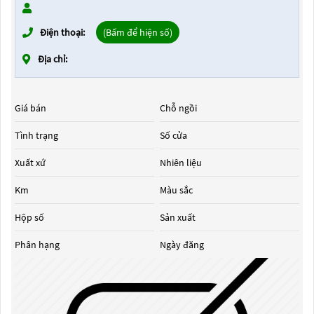
Điện thoại:
(Bấm để hiện số)
Địa chỉ:
Giá bán
Chỗ ngồi
Tình trạng
Số cửa
Xuất xứ
Nhiên liệu
Km
Màu sắc
Hộp số
Sản xuất
Phân hạng
Ngày đăng