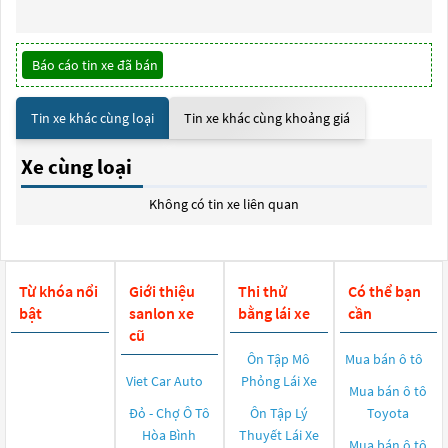
Báo cáo tin xe đã bán
Tin xe khác cùng loại
Tin xe khác cùng khoảng giá
Xe cùng loại
Không có tin xe liên quan
Từ khóa nổi
Giới thiệu
Thi thử
Có thể bạn
bật
sanlon xe
bằng lái xe
cần
cũ
Ôn Tập Mô
Mua bán ô tô
Viet Car Auto
Phỏng Lái Xe
Mua bán ô tô
Đỏ - Chợ Ô Tô
Ôn Tập Lý
Toyota
Hòa Bình
Thuyết Lái Xe
Mua bán ô tô