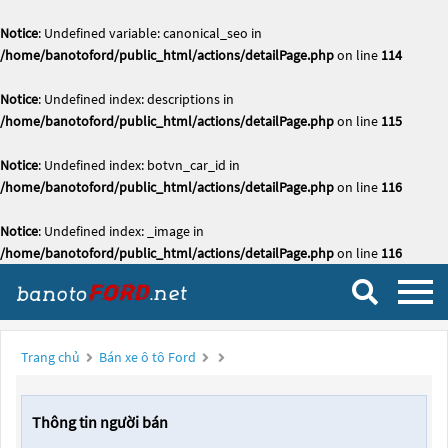
Notice
: Undefined variable: canonical_seo in
/home/banotoford/public_html/actions/detailPage.php
on line
114
Notice
: Undefined index: descriptions in
/home/banotoford/public_html/actions/detailPage.php
on line
115
Notice
: Undefined index: botvn_car_id in
/home/banotoford/public_html/actions/detailPage.php
on line
116
Notice
: Undefined index: _image in
/home/banotoford/public_html/actions/detailPage.php
on line
116
Trang chủ
Bán xe ô tô Ford
Thông tin người bán