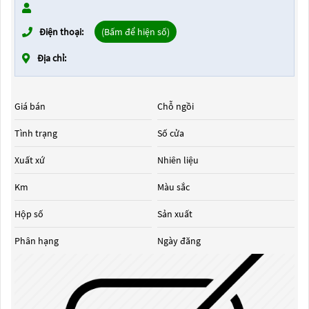
Điện thoại:
(Bấm để hiện số)
Địa chỉ:
Giá bán
Chỗ ngồi
Tình trạng
Số cửa
Xuất xứ
Nhiên liệu
Km
Màu sắc
Hộp số
Sản xuất
Phân hạng
Ngày đăng