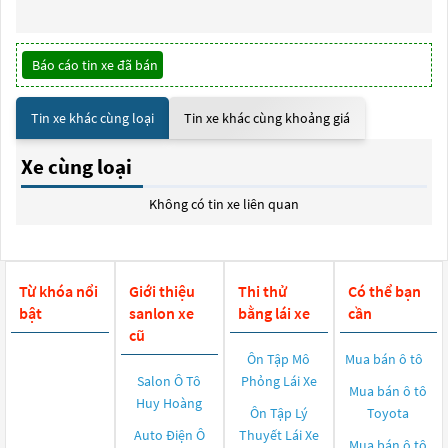
Báo cáo tin xe đã bán
Tin xe khác cùng loại
Tin xe khác cùng khoảng giá
Xe cùng loại
Không có tin xe liên quan
Từ khóa nổi
Giới thiệu
Thi thử
Có thể bạn
bật
sanlon xe
bằng lái xe
cần
cũ
Ôn Tập Mô
Mua bán ô tô
Salon Ô Tô
Phỏng Lái Xe
Mua bán ô tô
Huy Hoàng
Ôn Tập Lý
Toyota
Auto Điện Ô
Thuyết Lái Xe
Mua bán ô tô