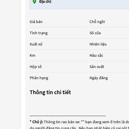
Địa chỉ:
Giá bán
Chỗ ngồi
Tình trạng
Số cửa
Xuất xứ
Nhiên liệu
Km
Màu sắc
Hộp số
Sản xuất
Phân hạng
Ngày đăng
Thông tin chi tiết
————————————————————————
* Chú ý:
Thông tin rao bán xe: "
" bạn đang xem ở trên là do
do người đăng tin cung cấp . Nếu bạn phát hiện có sai sót 