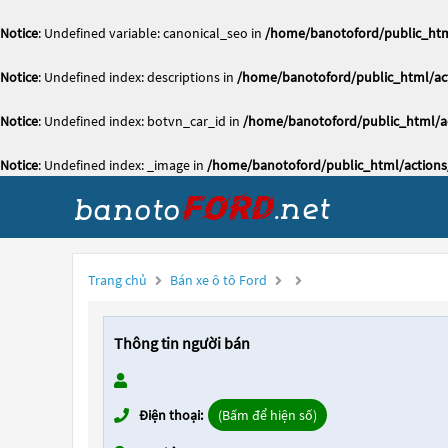
Notice
: Undefined variable: canonical_seo in
/home/banotoford/public_htm
Notice
: Undefined index: descriptions in
/home/banotoford/public_html/act
Notice
: Undefined index: botvn_car_id in
/home/banotoford/public_html/ac
Notice
: Undefined index: _image in
/home/banotoford/public_html/actions
Trang chủ
Bán xe ô tô Ford
Thông tin người bán
Điện thoại:
(Bấm để hiện số)