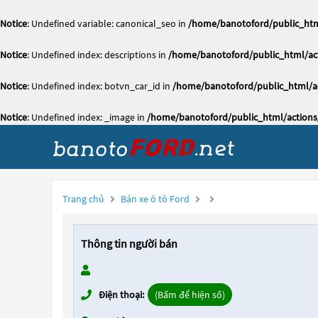
Notice
: Undefined variable: canonical_seo in
/home/banotoford/public_htm
Notice
: Undefined index: descriptions in
/home/banotoford/public_html/act
Notice
: Undefined index: botvn_car_id in
/home/banotoford/public_html/ac
Notice
: Undefined index: _image in
/home/banotoford/public_html/actions
Trang chủ
Bán xe ô tô Ford
Thông tin người bán
Điện thoại:
(Bấm để hiện số)