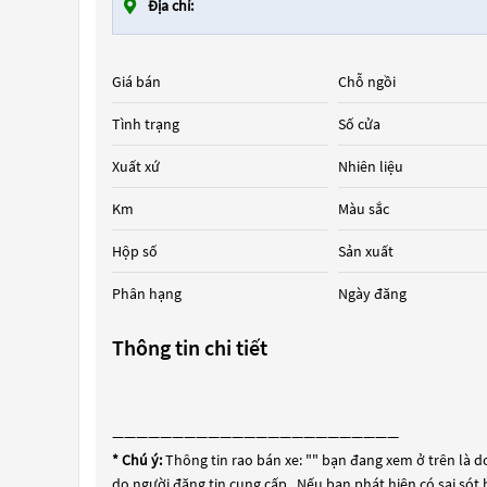
Địa chỉ:
Giá bán
Chỗ ngồi
Tình trạng
Số cửa
Xuất xứ
Nhiên liệu
Km
Màu sắc
Hộp số
Sản xuất
Phân hạng
Ngày đăng
Thông tin chi tiết
————————————————————————
* Chú ý:
Thông tin rao bán xe: "
" bạn đang xem ở trên là do
do người đăng tin cung cấp . Nếu bạn phát hiện có sai sót 