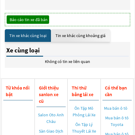
Báo cáo tin xe đã bán
Tin xe khác cùng loại
Tin xe khác cùng khoảng giá
Xe cùng loại
Không có tin xe liên quan
Từ khóa nổi
Giới thiệu
Thi thử
Có thể bạn
bật
sanlon xe
bằng lái xe
cần
cũ
Ôn Tập Mô
Mua bán ô tô
Salon Oto Anh
Phỏng Lái Xe
Mua bán ô tô
Châu
Ôn Tập Lý
Toyota
Sàn Giao Dịch
Thuyết Lái Xe
Mua bán ô tô