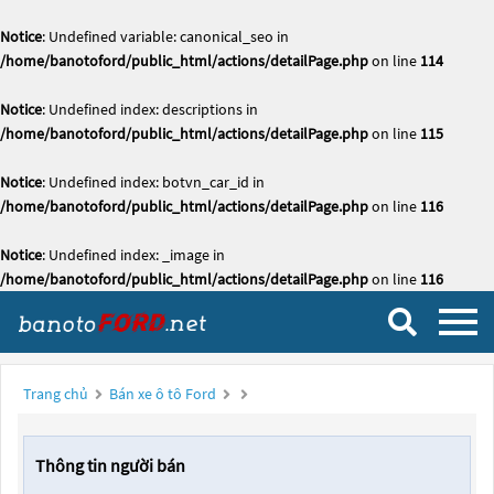
Notice
: Undefined variable: canonical_seo in
/home/banotoford/public_html/actions/detailPage.php
on line
114
Notice
: Undefined index: descriptions in
/home/banotoford/public_html/actions/detailPage.php
on line
115
Notice
: Undefined index: botvn_car_id in
/home/banotoford/public_html/actions/detailPage.php
on line
116
Notice
: Undefined index: _image in
/home/banotoford/public_html/actions/detailPage.php
on line
116
Trang chủ
Bán xe ô tô Ford
Thông tin người bán