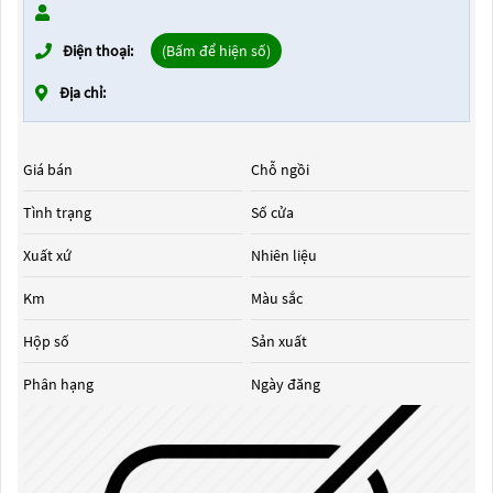
Điện thoại:
(Bấm để hiện số)
Địa chỉ:
Giá bán
Chỗ ngồi
Tình trạng
Số cửa
Xuất xứ
Nhiên liệu
Km
Màu sắc
Hộp số
Sản xuất
Phân hạng
Ngày đăng