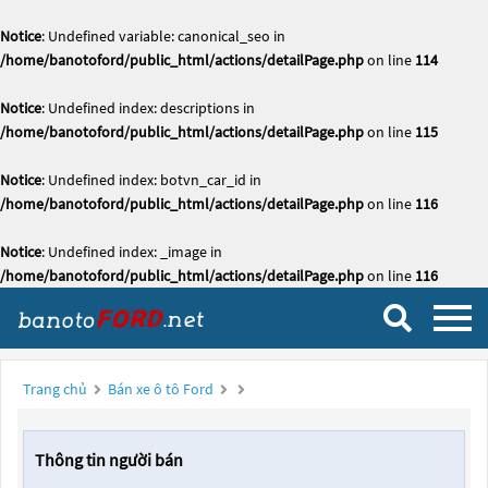
Notice
: Undefined variable: canonical_seo in
/home/banotoford/public_html/actions/detailPage.php
on line
114
Notice
: Undefined index: descriptions in
/home/banotoford/public_html/actions/detailPage.php
on line
115
Notice
: Undefined index: botvn_car_id in
/home/banotoford/public_html/actions/detailPage.php
on line
116
Notice
: Undefined index: _image in
/home/banotoford/public_html/actions/detailPage.php
on line
116
Trang chủ
Bán xe ô tô Ford
Thông tin người bán