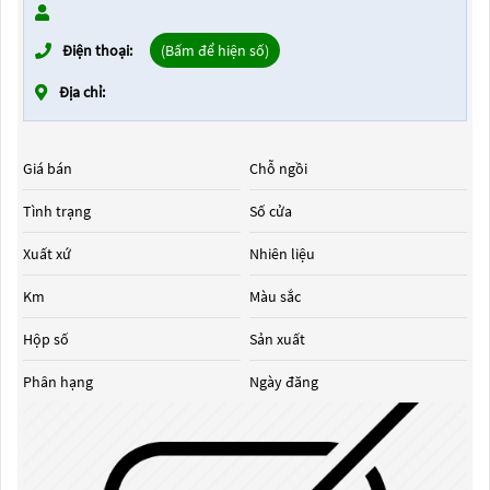
Điện thoại:
(Bấm để hiện số)
Địa chỉ:
Giá bán
Chỗ ngồi
Tình trạng
Số cửa
Xuất xứ
Nhiên liệu
Km
Màu sắc
Hộp số
Sản xuất
Phân hạng
Ngày đăng