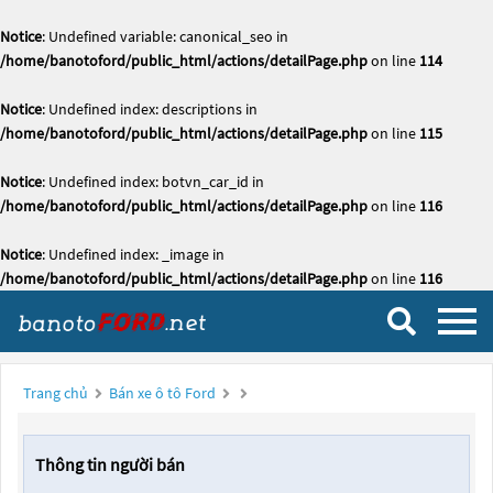
Notice
: Undefined variable: canonical_seo in
/home/banotoford/public_html/actions/detailPage.php
on line
114
Notice
: Undefined index: descriptions in
/home/banotoford/public_html/actions/detailPage.php
on line
115
Notice
: Undefined index: botvn_car_id in
/home/banotoford/public_html/actions/detailPage.php
on line
116
Notice
: Undefined index: _image in
/home/banotoford/public_html/actions/detailPage.php
on line
116
Trang chủ
Bán xe ô tô Ford
Thông tin người bán