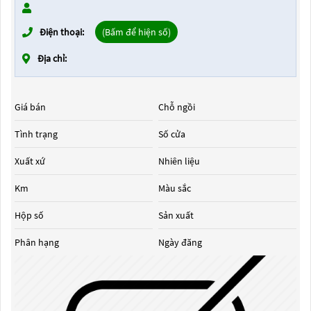
Điện thoại:
(Bấm để hiện số)
Địa chỉ:
Giá bán
Chỗ ngồi
Tình trạng
Số cửa
Xuất xứ
Nhiên liệu
Km
Màu sắc
Hộp số
Sản xuất
Phân hạng
Ngày đăng