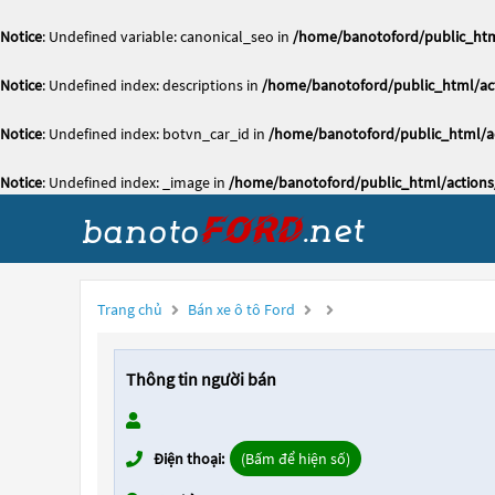
Notice
: Undefined variable: canonical_seo in
/home/banotoford/public_htm
Notice
: Undefined index: descriptions in
/home/banotoford/public_html/act
Notice
: Undefined index: botvn_car_id in
/home/banotoford/public_html/ac
Notice
: Undefined index: _image in
/home/banotoford/public_html/actions
Trang chủ
Bán xe ô tô Ford
Thông tin người bán
Điện thoại:
(Bấm để hiện số)