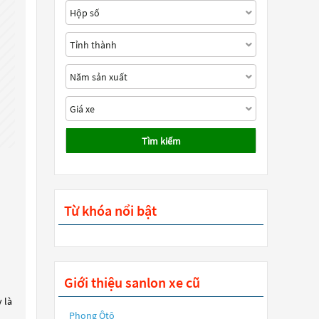
Tìm kiếm
Từ khóa nổi bật
Giới thiệu sanlon xe cũ
 là
Phong Ôtô