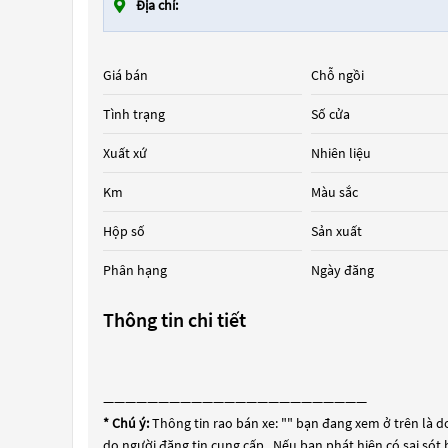
Địa chỉ:
Giá bán
Chỗ ngồi
Tình trạng
Số cửa
Xuất xứ
Nhiên liệu
Km
Màu sắc
Hộp số
Sản xuất
Phân hạng
Ngày đăng
Thông tin chi tiết
————————————————————————
* Chú ý:
Thông tin rao bán xe: "
" bạn đang xem ở trên là do
do người đăng tin cung cấp . Nếu bạn phát hiện có sai sót 